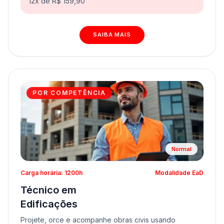
12x de R$ 159,90
SAIBA MAIS
POR COMPETÊNCIA
Normal
Carga horária: 1200h
Modalidade EaD
Técnico em
Edificações
Projete, orce e acompanhe obras civis usando