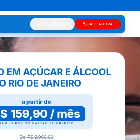
Sou Aluno
FALE AGORA
O EM AÇÚCAR E ÁLCOOL
O RIO DE JANEIRO
a partir de
$ 159,90 / mês
SEM JUROS NO CARTÃO DE CRÉDITO
De: R$ 2.900,00