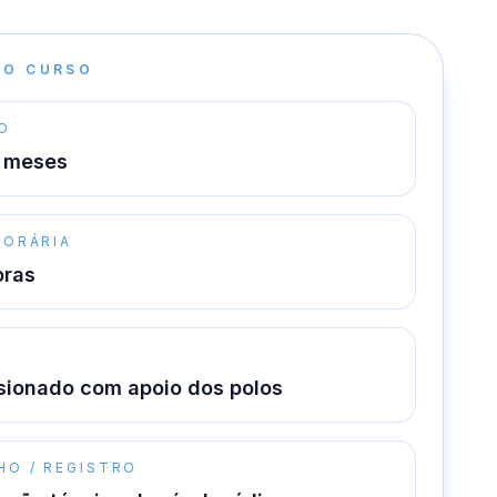
DO CURSO
O
 meses
HORÁRIA
oras
O
sionado com apoio dos polos
HO / REGISTRO