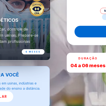
GÉTICOS
ar, controle de
em usinas. Prepare-se
am profissionais
6 MESES
DURAÇÃO
04 a 06 meses
RA VOCÊ
 em usinas, indústrias e
ade do ensino a distância.
LAR