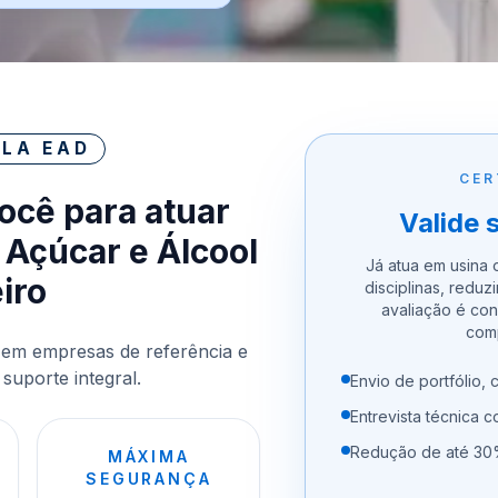
LA EAD
CER
você para atuar
Valide 
 Açúcar e Álcool
Já atua em usina o
iro
disciplinas, reduz
avaliação é co
comp
 em empresas de referência e
suporte integral.
Envio de portfólio, c
Entrevista técnica 
Redução de até 30%
MÁXIMA
SEGURANÇA