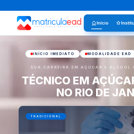
Início
Instit
INÍCIO IMEDIATO
MODALIDADE EAD
SUA CARREIRA EM AÇÚCAR E ÁLCOOL 
TÉCNICO EM AÇÚCA
NO RIO DE JA
TRADICIONAL