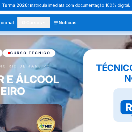
Turma
2026
:
matrícula imediata com documentação 100% digital.
ucional
Cursos
Notícias
CURSO TÉCNICO
TÉCNIC
NO RIO DE JANEIRO
R E ÁLCOOL
N
NEIRO
R