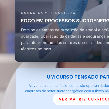
CURSO COM RESULTADO
FOCO EM PROCESSOS SUCROENER
Domine as etapas de produção de etanol e açúc
qualidade, operação de caldeiras e segurança 
para atuar em um dos setores que mais demand
técnicos no país.
UM CURSO PENSADO PA
Alavanque seu currículo, conquiste oportunidades
empresas do setor sucroenergético com a flexibilid
VER MATRIZ CURRICU