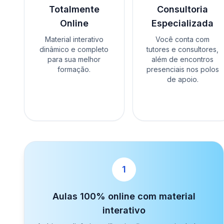
Totalmente
Consultoria
Online
Especializada
Material interativo
Você conta com
dinâmico e completo
tutores e consultores,
para sua melhor
além de encontros
formação.
presenciais nos polos
de apoio.
1
Aulas 100% online com material
interativo