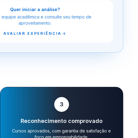
Quer iniciar a análise?
a equipe acadêmica e consulte seu tempo de
aproveitamento.
AVALIAR EXPERIÊNCIA
3
Reconhecimento comprovado
Cursos aprovados, com garantia de satisfação e
foco em empregabilidade.