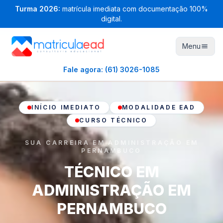
Turma
2026
:
matrícula imediata com documentação 100%
digital.
Menu
Fale agora:
(61) 3026-1085
INÍCIO IMEDIATO
MODALIDADE EAD
CURSO TÉCNICO
SUA CARREIRA EM ADMINISTRAÇÃO EM
PERNAMBUCO
TÉCNICO EM
ADMINISTRAÇÃO EM
PERNAMBUCO