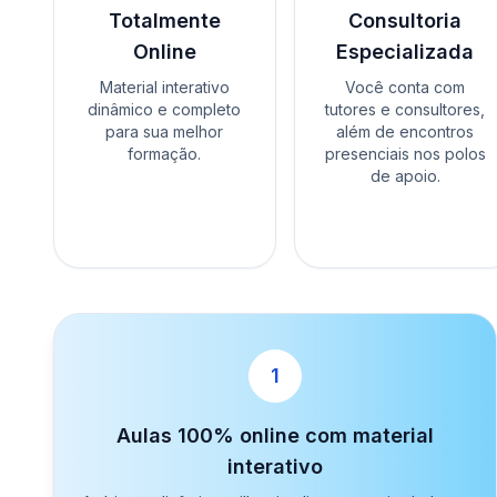
Totalmente
Consultoria
Online
Especializada
Material interativo
Você conta com
dinâmico e completo
tutores e consultores,
para sua melhor
além de encontros
formação.
presenciais nos polos
de apoio.
1
Aulas 100% online com material
interativo