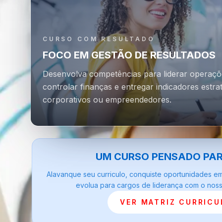
CURSO COM RESULTADO
FOCO EM GESTÃO DE RESULTADOS
Desenvolva competências para liderar operaçõe
controlar finanças e entregar indicadores estr
corporativos ou empreendedores.
UM CURSO PENSADO PA
Alavanque seu curriculo, conquiste oportunidades e
evolua para cargos de liderança com o nosso
VER MATRIZ CURRICU