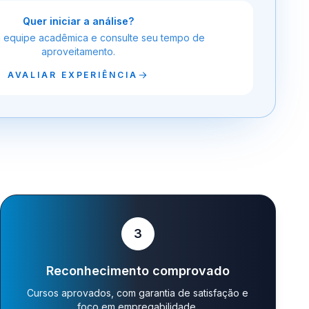
Quer iniciar a análise?
a equipe acadêmica e consulte seu tempo de
aproveitamento.
AVALIAR EXPERIÊNCIA
3
Reconhecimento comprovado
Cursos aprovados, com garantia de satisfação e
foco em empregabilidade.