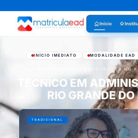
Início
Instit
INÍCIO IMEDIATO
MODALIDADE EAD
SUA CARREIRA EM ADMINISTRAÇÃO NO R
TÉCNICO EM ADMINI
RIO GRANDE DO
TRADICIONAL