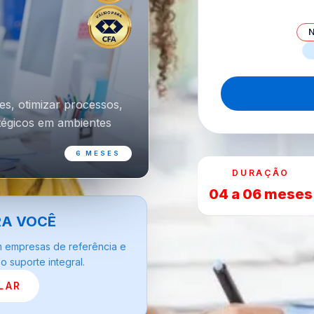
s, otimizar processos,
atégicos em ambientes
6 MESES
DURAÇÃO
04 a 06 meses
RA VOCÊ
m empresas de referência e
 suporte integral.
LAR