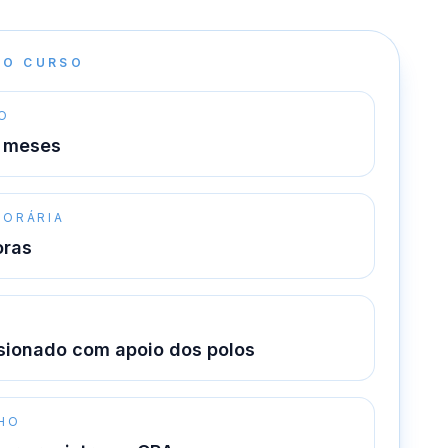
DO CURSO
O
 meses
HORÁRIA
oras
O
sionado com apoio dos polos
HO