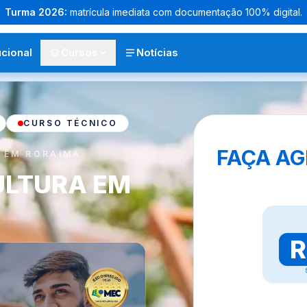
Turma
2026
:
matrícula imediata com documentação 100% digital.
ucional
Cursos
Notícias
CURSO TÉCNICO
FAÇA AG
 EM RORAIMA
ULTURA EM
A
R