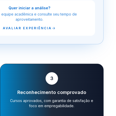
Quer iniciar a análise?
a equipe acadêmica e consulte seu tempo de
aproveitamento.
AVALIAR EXPERIÊNCIA
3
Reconhecimento comprovado
Cursos aprovados, com garantia de satisfação e
foco em empregabilidade.