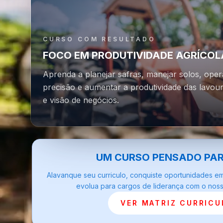
CURSO COM RESULTADO
FOCO EM PRODUTIVIDADE AGRÍCOL
Aprenda a planejar safras, manejar solos, oper
precisão e aumentar a produtividade das lavour
e visão de negócios.
UM CURSO PENSADO PA
Alavanque seu curriculo, conquiste oportunidades e
evolua para cargos de liderança com o nosso
VER MATRIZ CURRICU