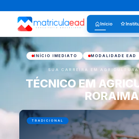
Início
Instit
INÍCIO IMEDIATO
MODALIDADE EAD
SUA CARREIRA EM AGRICULTURA
TÉCNICO EM AGRIC
RORAIM
TRADICIONAL