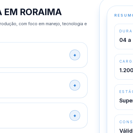
A EM RORAIMA
RESUM
produção, com foco em manejo, tecnologia e
DURA
04 a
CARG
1.20
ESTÁ
Supe
CONS
Válid