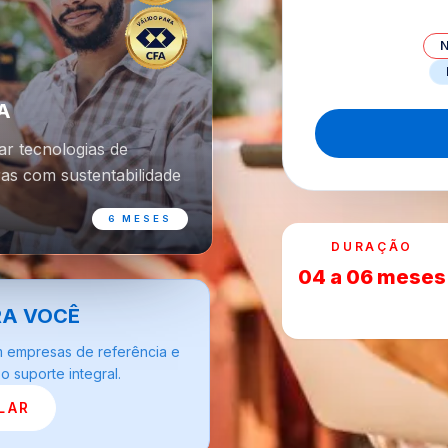
A
ar tecnologias de
as com sustentabilidade
6 MESES
DURAÇÃO
04 a 06 meses
RA VOCÊ
m empresas de referência e
 suporte integral.
LAR