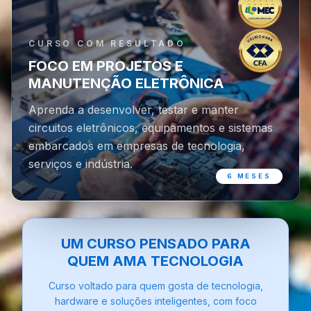
CURSO COM RESULTADO
FOCO EM PROJETOS E
MANUTENÇÃO ELETRÔNICA
Aprenda a desenvolver, testar e manter
circuitos eletrônicos, equipamentos e sistemas
embarcados em empresas de tecnologia,
serviços e indústria.
6 MESES
UM CURSO PENSADO PARA
QUEM AMA TECNOLOGIA
Curso voltado para quem gosta de tecnologia,
hardware e soluções inteligentes, com foco