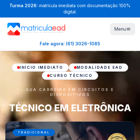
Turma
2026
:
matrícula imediata com documentação 100%
digital.
Menu
Fale agora:
(61) 3026-1085
INÍCIO IMEDIATO
MODALIDADE EAD
CURSO TÉCNICO
SUA CARREIRA EM CIRCUITOS E
DISPOSITIVOS
TÉCNICO EM ELETRÔNICA
TRADICIONAL