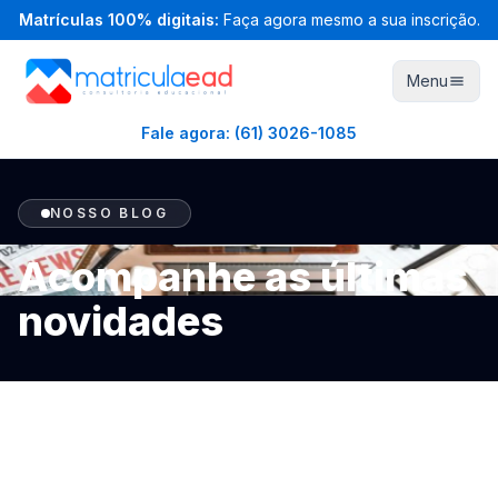
Matrículas 100% digitais:
Faça agora mesmo a sua inscrição.
Menu
Fale agora:
(61) 3026-1085
NOSSO BLOG
Acompanhe as últimas
novidades